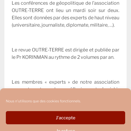
Les conférences de géopolitique de l’association
OUTRE-TERRE ont lieu un mardi soir sur deux.
Elles sont données par des experts de haut niveau
(universitaire, journaliste, diplomate, militaire, …).
Le revue OUTRE-TERRE est dirigée et publiée par
le Pr KORINMAN au rythme de 2 volumes par an.
Les membres « experts » de notre association
peuvent partager leurs réflexions et s’enrichir
mutuellement de leurs connaissances.
Nous n'utilisons que des cookies fonctionnels.
J'accepte
Je refuse
Copyright © 2026
OUTRE-TERRE
. Tous droits réservés.
Politique de confidentialité