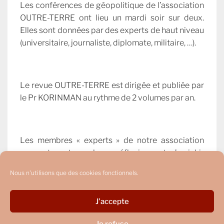
Les conférences de géopolitique de l’association
OUTRE-TERRE ont lieu un mardi soir sur deux.
Elles sont données par des experts de haut niveau
(universitaire, journaliste, diplomate, militaire, …).
Le revue OUTRE-TERRE est dirigée et publiée par
le Pr KORINMAN au rythme de 2 volumes par an.
Les membres « experts » de notre association
peuvent partager leurs réflexions et s’enrichir
mutuellement de leurs connaissances.
Nous n'utilisons que des cookies fonctionnels.
J'accepte
Je refuse
Copyright © 2026
OUTRE-TERRE
. Tous droits réservés.
Politique de confidentialité