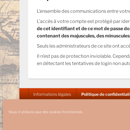
L’ensemble des communications entre votre 
L’accès à votre compte est protégé par iden
de cet identifiant et de ce mot de passe d
contenant des majuscules, des minuscules, 
Seuls les administrateurs de ce site ont ac
Il n’est pas de protection inviolable. Cepe
en détectant les tentatives de login non auto
Menu
Informations légales
Politique de confidential
du
pied
de
Nous n'utilisons que des cookies fonctionnels.
Copyright © 2026
OUTRE-TERRE
. Tous droits réservés.
Politi
page