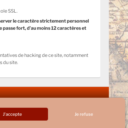
cole SSL.
nserver le caractère strictement personnel
e passe fort, d’au moins 12 caractères et
tentatives de hacking de ce site, notamment
 du site.
Thème : Catch Box par
Thèmes Catch
J'accepte
Je refuse