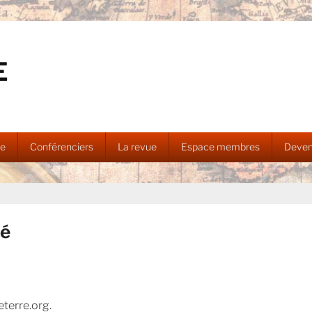
E
ue
Conférenciers
La revue
Espace membres
Deven
té
eterre.org.